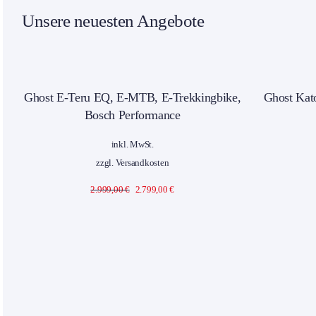
Unsere neuesten Angebote
%Sale!
Ghost E-Teru EQ, E-MTB, E-Trekkingbike,
Ghost Kat
Bosch Performance
inkl. MwSt.
zzgl.
Versandkosten
Ursprünglicher
Aktueller
2.999,00
€
2.799,00
€
Preis
Preis
war:
ist:
2.999,00 €
2.799,00 €.