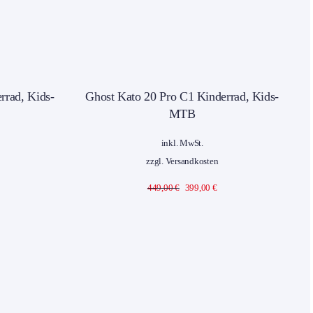
e!
%Sale!
rrad, Kids-
Ghost Kato 20 Pro C1 Kinderrad, Kids-
Gh
MTB
inkl. MwSt.
zzgl.
Versandkosten
cher
tueller
Ursprünglicher
Aktueller
449,00
€
399,00
€
eis
Preis
Preis
:
war:
ist:
9,00 €.
449,00 €
399,00 €.