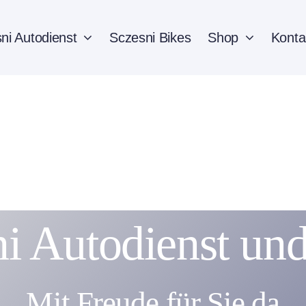
ni Autodienst
Sczesni Bikes
Shop
Konta
i Autodienst un
Mit Freude für Sie da