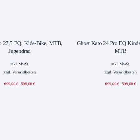
%Sale!
%Sal
o 27,5 EQ, Kids-Bike, MTB,
Ghost Kato 24 Pro EQ Kinde
Jugendrad
MTB
inkl. MwSt.
inkl. MwSt.
zzgl.
Versandkosten
zzgl.
Versandkosten
Ursprünglicher
Aktueller
Ursprüngli
Ak
699,00
€
599,00
€
699,00
€
599,00
€
Preis
Preis
Preis
Pr
war:
ist:
war:
ist
699,00 €
599,00 €.
699,00 €
59