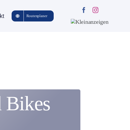
kt
Routenplaner
d Bikes