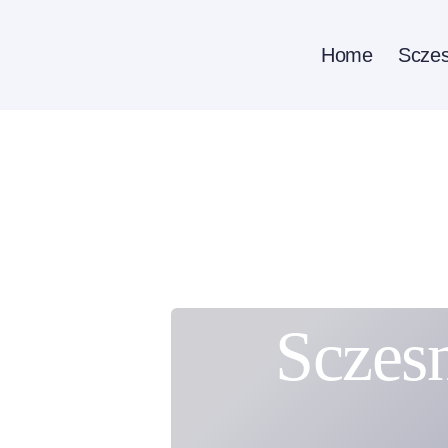
Zum
Inhalt
Home
Sczes
springen
Sczesn