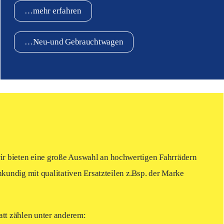
…mehr erfahren
…Neu-und Gebrauchtwagen
ir bieten eine große Auswahl an hochwertigen Fahrrädern
hkundig mit qualitativen Ersatzteilen z.Bsp. der Marke
tt zählen unter anderem: