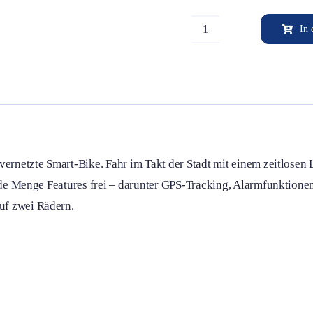
In 
Raleigh
One
Grey
Menge
vernetzte Smart-Bike. Fahr im Takt der Stadt mit einem zeitlosen 
 jede Menge Features frei – darunter GPS-Tracking, Alarmfunkti
uf zwei Rädern.