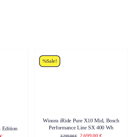
%Sale!
SES
DETAILS
ODUKT
ST
HRERE
RIANTEN
.
Winora iRide Pure X10 Mid, Bosch
TIONEN
Performance Line SX 400 Wh
 Edition
NNEN
Ursprünglicher
Aktueller
F
2.699,00
€
licher
Aktueller
€
3.299,00
€