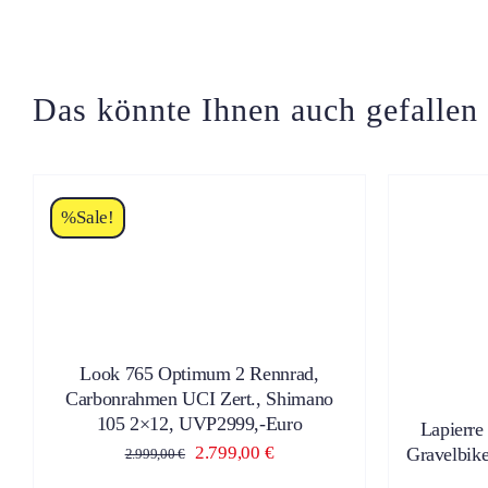
Das könnte Ihnen auch gefallen
%Sale!
SES
ODUKT
DIESES
ST
ZUM PRODUKT
/
DETAILS
Z
PRODUKT
HRERE
WEIST
RIANTEN
MEHRERE
.
Look 765 Optimum 2 Rennrad,
VARIANTEN
AUF.
Carbonrahmen UCI Zert., Shimano
IONEN
DIE
NNEN
105 2×12, UVP2999,-Euro
Lapierre
OPTIONEN
F
Ursprünglicher
Aktueller
2.799,00
€
Gravelbi
2.999,00
€
KÖNNEN
R
AUF
Preis
Preis
DUKTSEITE