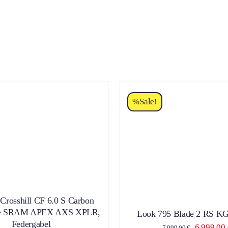
%Sale!
DIE
ZUM PRODUKT
/
DIESES
UM PRODUKT
/
DETAILS
PR
PRODUKT
WEI
WEIST
ME
MEHRERE
VA
VARIANTEN
AUF
AUF.
DIE
 Crosshill CF 6.0 S Carbon
DIE
OP
OPTIONEN
ke SRAM APEX AXS XPLR,
Look 795 Blade 2 RS KG
KÖ
KÖNNEN
Federgabel
AU
Ursprüng
6.999,00
7.999,00
€