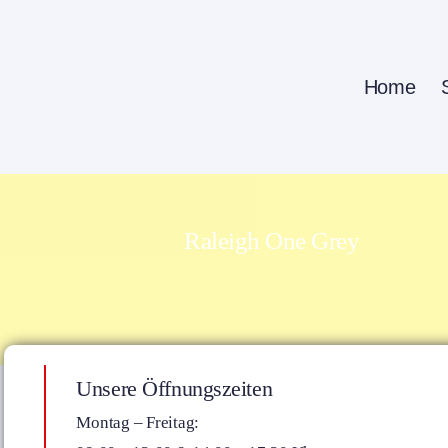
Zum
Inhalt
springen
Home
Raleigh One Grey
Unsere Öffnungszeiten
Montag – Freitag: