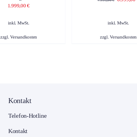
AUF
DE
1.999,00
€
Preis
DER
PR
PRODUKTSEITE
GE
war:
GEWÄHLT
inkl. MwSt.
inkl. MwSt.
WE
7.999,00 
WERDEN
zzgl.
Versandkosten
zzgl.
Versandkosten
Kontakt
Telefon-Hotline
Kontakt