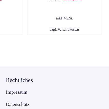
R
Preis
Preis
Preis
ODUKTSEITE
war:
ist:
WÄHLT
ist:
inkl. MwSt.
RDEN
3.299,00 €
2.699,00 €.
€
6.999,00 €.
zzgl.
Versandkosten
Rechtliches
Impressum
Datenschutz