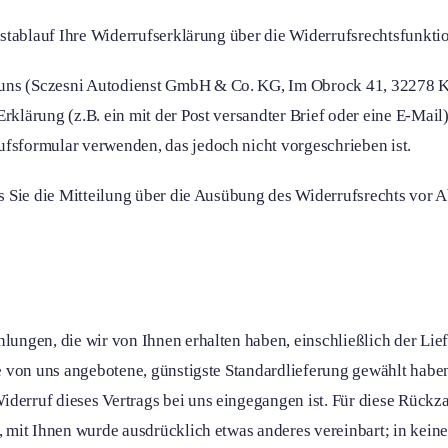
ristablauf Ihre Widerrufserklärung über die Widerrufsrechtsfunkt
 uns (Sczesni Autodienst GmbH & Co. KG, Im Obrock 41, 32278 K
rklärung (z.B. ein mit der Post versandter Brief oder eine E-Mail)
ufsformular verwenden, das jedoch nicht vorgeschrieben ist.
ss Sie die Mitteilung über die Ausübung des Widerrufsrechts vor A
lungen, die wir von Ihnen erhalten haben, einschließlich der Lie
die von uns angebotene, günstigste Standardlieferung gewählt hab
derruf dieses Vertrags bei uns eingegangen ist. Für diese Rückz
n, mit Ihnen wurde ausdrücklich etwas anderes vereinbart; in ke