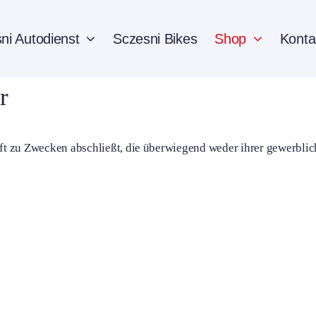
ni Autodienst
Sczesni Bikes
Shop
Konta
r
äft zu Zwecken abschließt, die überwiegend weder ihrer gewerblic