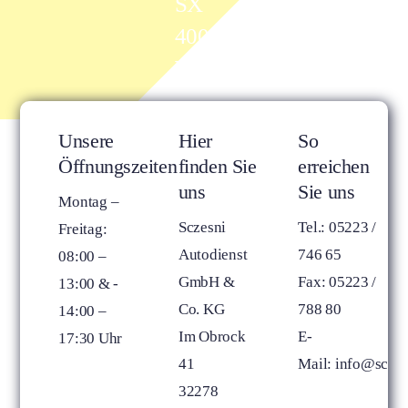
SX
400
Wh
Unsere
Hier
So
Öffnungszeiten
finden Sie
erreichen
uns
Sie uns
Montag –
Sczesni
Tel.: 05223 /
Freitag:
Autodienst
746 65
08:00 –
GmbH &
Fax: 05223 /
13:00 &­ ­
Co. KG
788 80
14:00 –
Im Obrock
E-
17:30 Uhr
41
Mail:
info@sczes
32278