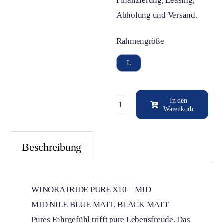
Finanzierung, Leasing,
Abholung und Versand.
Rahmengröße

L
In den
Warenkorb
Winora
iRide
Pure
Beschreibung
X10
Mid,
Bosch
WINORA IRIDE PURE X10 – MID
Performance
MID NILE BLUE MATT, BLACK MATT
Line
Pures Fahrgefühl trifft pure Lebensfreude. Das
SX