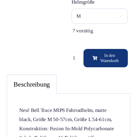
Helmgröße

7 vorrätig
In den
Warenkorb
Bell
Trace
Mips
Beschreibung
Fahrradhelm,
matt
schwarz
Neu! Bell Trace MIPS Fahrradhelm, matte
Menge
black, Größe M 50-57cm, Größe L 54-61cm,
Konstruktion: Fusion In-Mold Polycarbonate