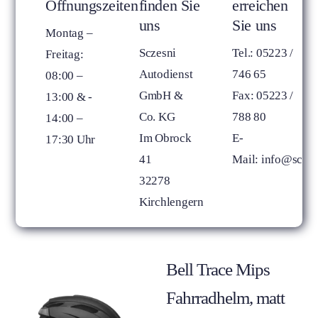
Öffnungszeiten
finden Sie
erreichen
uns
Sie uns
Montag –
Sczesni
Tel.: 05223 /
Freitag:
Autodienst
746 65
08:00 –
GmbH &
Fax: 05223 /
13:00 &­ ­
Co. KG
788 80
14:00 –
Im Obrock
E-
17:30 Uhr
41
Mail:
info@sczes
32278
Kirchlengern
Bell Trace Mips
Fahrradhelm, matt