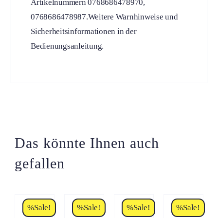
Artikelnummern 0768686478970,
0768686478987.Weitere Warnhinweise und
Sicherheitsinformationen in der
Bedienungsanleitung.
Das könnte Ihnen auch
gefallen
ZUM
ZUM
ZUM
ZUM
PRODUKT
PRODUKT
PRODUKT
PRODUKT
DIESES
DIESES
DIESES
DIESES
%Sale!
%Sale!
%Sale!
%Sale!
/
/
/
/
PRODUKT
PRODUKT
PRODUKT
PRODUKT