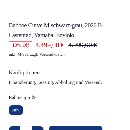
Babboe Curve M schwarz-grau, 2026 E-
Lastenrad, Yamaha, Enviolo
4.499,00
€
4.999,00
€
10% Off
Ursprünglic
Aktueller
inkl. MwSt.
zzgl.
Versandkosten
Preis
Preis
war:
ist:
4.999,00 €
4.499,00 €.
Kaufoptionen:
Finanzierung, Leasing, Abholung und Versand.
Rahmengröße

univ.