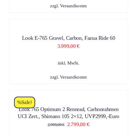
AUF
zzgl.
Versandkosten
DER
PRODUKTSEITE
ZUM
GEWÄHLT
PRODUKT
DIESES
WERDEN
/
PRODUKT
DETAILS
Look E-765 Gravel, Carbon, Fazua Ride 60
WEIST
MEHRERE
3.999,00
€
VARIANTEN
AUF.
inkl. MwSt.
DIE
OPTIONEN
KÖNNEN
zzgl.
Versandkosten
AUF
ZUM
DER
PRODUKT
PRODUKTSEITE
DIESES
/
GEWÄHLT
%Sale!
PRODUKT
DETAILS
WERDEN
Look 765 Optimum 2 Rennrad, Carbonrahmen
WEIST
UCI Zert., Shimano 105 2×12, UVP2999,-Euro
MEHRERE
VARIANTEN
Ursprünglicher
Aktueller
2.799,00
€
2.999,00
€
AUF.
Preis
Preis
DIE