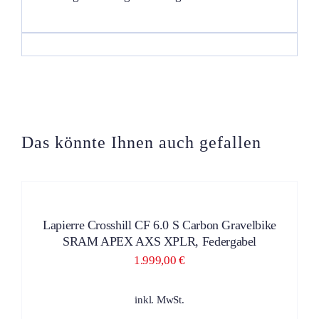
Das könnte Ihnen auch gefallen
ZUM
PRODUKT
DIESES
/
PRODUKT
DETAILS
Lapierre Crosshill CF 6.0 S Carbon Gravelbike
WEIST
SRAM APEX AXS XPLR, Federgabel
MEHRERE
VARIANTEN
1.999,00
€
AUF.
DIE
OPTIONEN
inkl. MwSt.
KÖNNEN