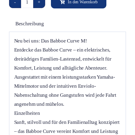
In den Warenkorb
Babboe
Curve
M
Beschreibung
schwarz-
grau,
Neu bei uns: Das Babboe Curve M!
2026
Entdecke das Babboe Curve – ein elektrisches,
E-
dreirädriges Familien-Lastenrad, entwickelt für
Lastenrad,
Komfort, Leistung und alltägliche Abenteuer.
Yamaha,
Ausgestattet mit einem leistungsstarken Yamaha-
Enviolo
Mittelmotor und der intuitiven Enviolo-
Menge
Nabenschaltung ohne Gangstufen wird jede Fahrt
angenehm und mühelos.
Einzelheiten
Sanft, stilvoll und für den Familienalltag konzipiert
– das Babboe Curve vereint Komfort und Leistung