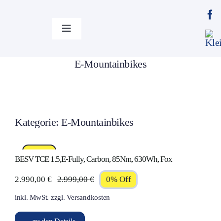
Zum
Inhalt
Toggle
Home
Shop
E-Mountainbikes
springen
Navigation
Home
E-Mountainbikes
Sczesni Bikes
Shop
Kategorie: E-Mountainbikes
Sczesni Autodienst
%Sale!
BESV TCE 1.5,E-Fully, Carbon, 85Nm, 630Wh, Fox
2.990,00
€
2.999,00
€
0% Off
Kontakt
Ursprünglicher
Aktueller
inkl. MwSt.
zzgl.
Versandkosten
Preis
Preis
war:
ist:
Routenplaner