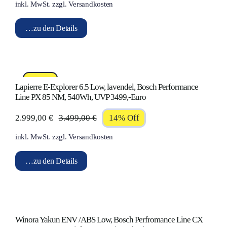
inkl. MwSt.
zzgl.
Versandkosten
Preis
Preis
war:
ist:
…zu den Details
3.499,00 €
2.999,00 €.
%Sale!
Lapierre E-Explorer 6.5 Low, lavendel, Bosch Performance
Line PX 85 NM, 540Wh, UVP 3499,-Euro
2.999,00
€
3.499,00
€
14% Off
Ursprünglicher
Aktueller
inkl. MwSt.
zzgl.
Versandkosten
Preis
Preis
war:
ist:
…zu den Details
3.499,00 €
2.999,00 €.
Winora Yakun ENV /ABS Low, Bosch Perfromance Line CX