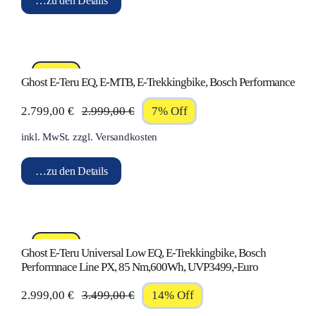
…zu den Details
2.999,00 €
2.990,00 €.
%Sale!
Ghost E-Teru EQ, E-MTB, E-Trekkingbike, Bosch Performance
2.799,00
€
2.999,00
€
7% Off
Ursprünglicher
Aktueller
inkl. MwSt.
zzgl.
Versandkosten
Preis
Preis
war:
ist:
…zu den Details
2.999,00 €
2.799,00 €.
%Sale!
Ghost E-Teru Universal Low EQ, E-Trekkingbike, Bosch
Performnace Line PX, 85 Nm,600Wh, UVP3499,-Euro
2.999,00
€
3.499,00
€
14% Off
Ursprünglicher
Aktueller